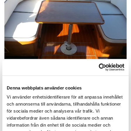
Denna webbplats använder cookies
Vi använder enhetsidentifierare för att anpassa innehållet
Tyger
och annonserna till användarna, tillhandahålla funktioner
för sociala medier och analysera vår trafik. Vi
I vår
tygbutik
hittar du ett brett utbud av tyger med
vidarebefordrar även sådana identifierare och annan
olika färger, mönster, textur och fabrikat. Kontakta oss
information från din enhet till de sociala medier och