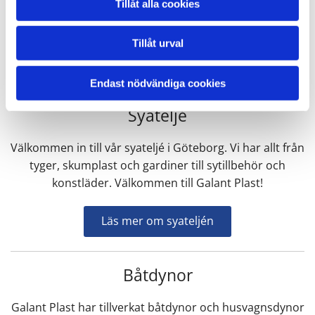
Tillåt alla cookies
kvalitet? Galant Plast bearbetar måttbeställd skumplast
efter önskemål till privatpersoner och företag.
Tillåt urval
Läs mer om skumplast
Endast nödvändiga cookies
Syateljé
Välkommen in till vår syateljé i Göteborg. Vi har allt från
tyger, skumplast och gardiner till sytillbehör och
konstläder. Välkommen till Galant Plast!
Läs mer om syateljén
Båtdynor
Galant Plast har tillverkat båtdynor och husvagnsdynor