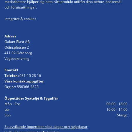
medarbetare hjälper dig hitta rätt produkt utifrån dina behov, önskemål
och förutsättningar.
Integritet & cookies
Adress
Galant Plast AB
Odinsplatsen 2
411 02 Göteborg
Vägbeskrivning
Kontakt
Telefon:
031-15 28 16
Våra kontaktuppgifter
Org.nr:
556366-2823
Öppettider Syateljé & Tygaffär
Mån - Fre
09:00 - 18:00
Lör
10:00 - 14:00
Sön
Stängt
Se avvikande öppettider röda dagar och helgdagar