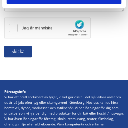
Företagsinfo
Vi har ett brett sortiment av tyger, vilket gör oss till det självklara valet om
du är på jakt efter tyg eller skumgummi i Göteborg. Hos oss kan du hitta
hemtextil, dynor, madrasser och sytillbehör. Vi har lösningar för dig som
privatperson, vi hjälper dig med produkter för din båt eller husbil / husvagn.
Vi har även lösningar för företag, skola, restaurang, teater, filmbolag,
offentlig miljö eller äldreboende. Våra kompetenta och erfarna