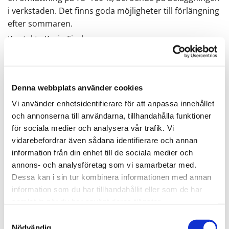
i verkstaden. Det finns goda möjligheter till förlängning
efter sommaren.
Kontakta Karin Fischer
Ring om du tycker det blir enklare på tel.
031-152816
Ledigt jobb - rutinerad sömmerska
Denna webbplats använder cookies
Vi använder enhetsidentifierare för att anpassa innehållet
Namn*
och annonserna till användarna, tillhandahålla funktioner
för sociala medier och analysera vår trafik. Vi
vidarebefordrar även sådana identifierare och annan
information från din enhet till de sociala medier och
Var bor du?*
annons- och analysföretag som vi samarbetar med.
Dessa kan i sin tur kombinera informationen med annan
information som du har tillhandahållit eller som de har
samlat in när du har använt deras tjänster.
Mobilnummer*
Samtyckesval
Nödvändig